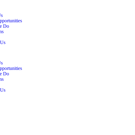
Us
pportunities
e Do
ns
 Us
Us
pportunities
e Do
ns
 Us