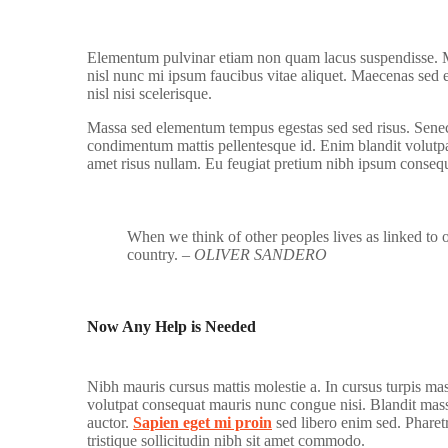
Elementum pulvinar etiam non quam lacus suspendisse. M
nisl nunc mi ipsum faucibus vitae aliquet. Maecenas sed 
nisl nisi scelerisque.
Massa sed elementum tempus egestas sed sed risus. Senect
condimentum mattis pellentesque id. Enim blandit volutpat 
amet risus nullam. Eu feugiat pretium nibh ipsum consequ
When we think of other peoples lives as linked to 
country.
– OLIVER SANDERO
Now Any Help is Needed
Nibh mauris cursus mattis molestie a. In cursus turpis mas
volutpat consequat mauris nunc congue nisi. Blandit mass
auctor.
Sapien eget mi proin
sed libero enim sed. Pharetr
tristique sollicitudin nibh sit amet commodo.