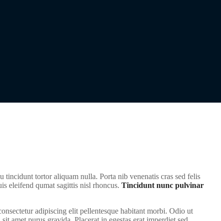
 tincidunt tortor aliquam nulla. Porta nib venenatis cras sed felis
Quis eleifend qumat sagittis nisl rhoncus.
Tincidunt nunc pulvinar
onsectetur adipiscing elit pellentesque habitant morbi. Odio ut
sit amet purus gravida. Placerat in egestas erat imperdiet sed