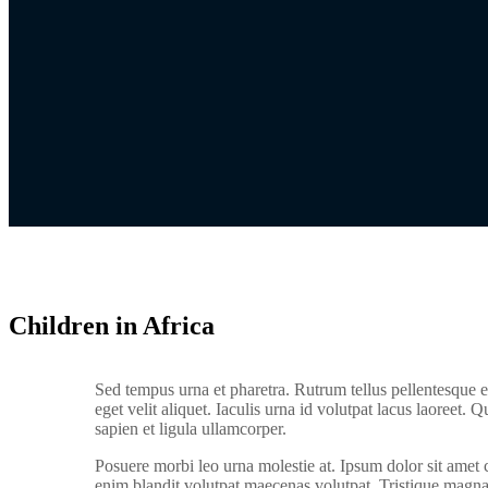
Children in Africa
S
ed tempus urna et pharetra. Rutrum tellus pellentesque eu
eget velit aliquet. Iaculis urna id volutpat lacus laoreet. 
sapien et ligula ullamcorper.
Posuere morbi leo urna molestie at. Ipsum dolor sit amet c
enim blandit volutpat maecenas volutpat. Tristique magna 