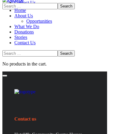
Contact Us
Home
About Us
Opportunities
What We Do
Donations
Stories
Contact Us
No products in the cart.
Contact us