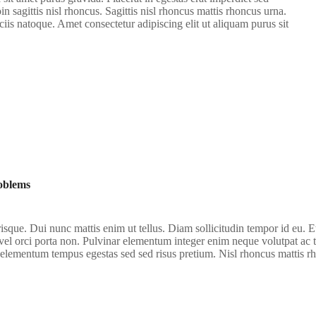
n sagittis nisl rhoncus. Sagittis nisl rhoncus mattis rhoncus urna.
ociis natoque. Amet consectetur adipiscing elit ut aliquam purus sit
oblems
sque. Dui nunc mattis enim ut tellus. Diam sollicitudin tempor id eu. Et
el orci porta non. Pulvinar elementum integer enim neque volutpat ac ti
d elementum tempus egestas sed sed risus pretium. Nisl rhoncus mattis r