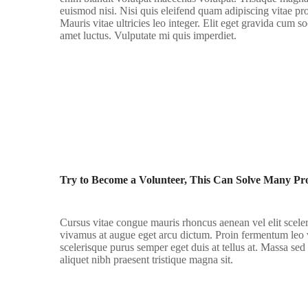
euismod nisi. Nisi quis eleifend quam adipiscing vitae proi
Mauris vitae ultricies leo integer. Elit eget gravida cum s
amet luctus. Vulputate mi quis imperdiet.
Try to Become a Volunteer, This Can Solve Many Pr
Cursus vitae congue mauris rhoncus aenean vel elit sceleri
vivamus at augue eget arcu dictum. Proin fermentum leo v
scelerisque purus semper eget duis at tellus at. Massa se
aliquet nibh praesent tristique magna sit.