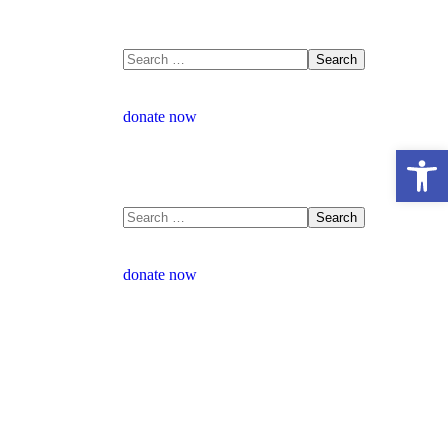
donate now
Open 
donate now