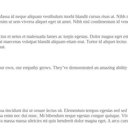
assa id neque aliquam vestibulum morbi blandit cursus risus at. Nibh 
enim ut sem viverra aliquet eget sit amet. Nibh nisl condimentum id ve
us et netus et malesuada fames ac turpis egestas. Dolor magna eget es
maecenas volutpat blandit aliquam etiam erat. Tortor id aliquet lectus p
at.
our own, our empathy grows. They’ve demonstrated an amazing ability to 
sa tincidunt dui ut ornare lectus sit. Elementum tempus egestas sed sed 
a enim nec dui nunc. Mi bibendum neque egestas congue quisque. Viverra
a massa massa ultricies mi quis hendrerit dolor magna eget. A arcu curs