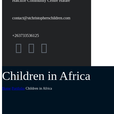
Hatcliffe Community Centre Harare
contact@stchristopherschildren.com
+263733536125
Children in Africa
Home
Portfolio
Children in Africa