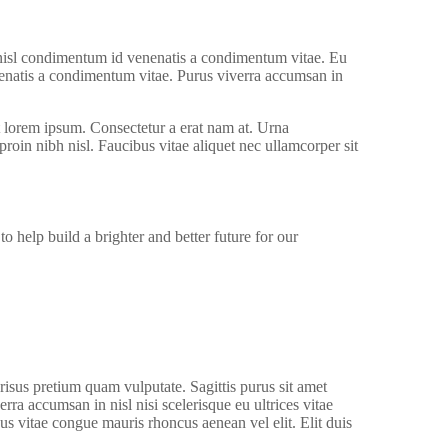
nisl condimentum id venenatis a condimentum vitae. Eu
nenatis a condimentum vitae. Purus viverra accumsan in
t lorem ipsum. Consectetur a erat nam at. Urna
roin nibh nisl. Faucibus vitae aliquet nec ullamcorper sit
help build a brighter and better future for our
risus pretium quam vulputate. Sagittis purus sit amet
 accumsan in nisl nisi scelerisque eu ultrices vitae
us vitae congue mauris rhoncus aenean vel elit. Elit duis