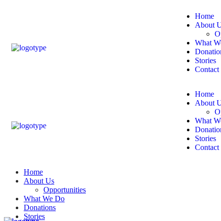
Home
About 
O
What W
Donatio
Stories
Contact
Home
About 
O
What W
Donatio
Stories
Contact
Home
About Us
Opportunities
What We Do
Donations
Stories